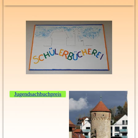
Jugendsachbuchpreis
H